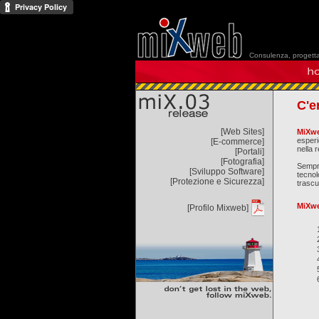
Consulenza, progettaz
C'e
[Web Sites]
MiXw
esperi
[E-commerce]
nella 
[Portali]
[Fotografia]
Sempr
[Sviluppo Software]
tecno
[Protezione e Sicurezza]
trascur
MiXw
[Profilo Mixweb]